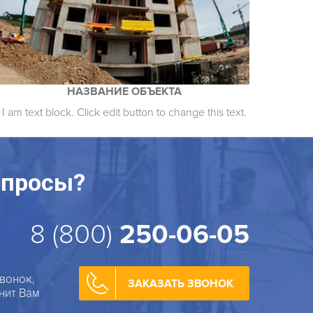
НАЗВАНИЕ ОБЪЕКТА
I am text block. Click edit button to change this text.
опросы?
8 (800)
250-06-05
вонок,
ЗАКАЗАТЬ ЗВОНОК
нит Вам