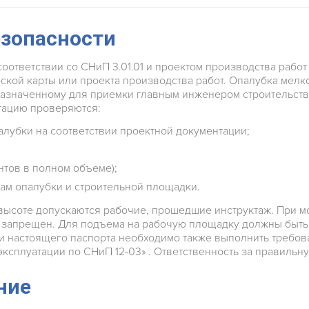
езопасности
ответствии со СНиП 3.01.01 и проектом производства работ
ской карты или проекта производства работ. Опалубка мелк
назначенному для приемки главным инженером строительства
тацию проверяются:
лубки на соответствии проектной документации;
нтов в полном объеме);
ам опалубки и строительной площадки.
 высоте допускаются рабочие, прошедшие инструктаж. При м
ах, запрещен. Для подъема на рабочую площадку должны бы
и настоящего паспорта необходимо также выполнить требова
 эксплуатации по СНиП 12-03» . Ответственность за правиль
ние