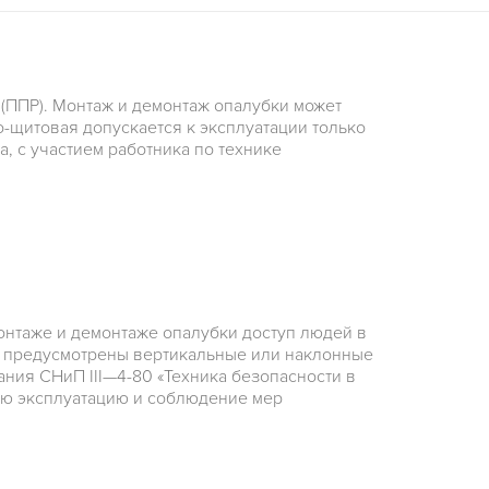
 (ППР). Монтаж и демонтаж опалубки может
о-щитовая допускается к эксплуатации только
, с участием работника по технике
онтаже и демонтаже опалубки доступ людей в
ть предусмотрены вертикальные или наклонные
ния СНиП III—4-80 «Техника безопасности в
ную эксплуатацию и соблюдение мер