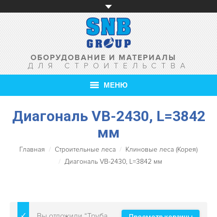
ОБОРУДОВАНИЕ И МАТЕРИАЛЫ
ДЛЯ СТРОИТЕЛЬСТВА
МЕНЮ
Диагональ VB-2430, L=3842
ГЛАВНАЯ
мм
О КОМПАНИИ
Главная
Строительные леса
Клиновые леса (Корея)
ТОВАРЫ
Диагональ VB-2430, L=3842 мм
УСЛУГИ
АКЦИИ
Вы отложили “Труба