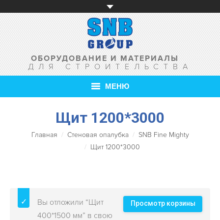
ОБОРУДОВАНИЕ И МАТЕРИАЛЫ
ДЛЯ СТРОИТЕЛЬСТВА
МЕНЮ
ГЛАВНАЯ
Щит 1200*3000
Главная
Стеновая опалубка
SNB Fine Mighty
О КОМПАНИИ
Щит 1200*3000
ТОВАРЫ
УСЛУГИ
Вы отложили “Щит
АКЦИИ
Просмотр корзины
400*1500 мм” в свою