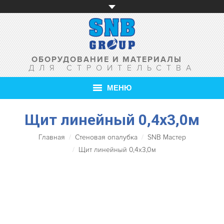
ОБОРУДОВАНИЕ И МАТЕРИАЛЫ
ДЛЯ СТРОИТЕЛЬСТВА
МЕНЮ
Щит линейный 0,4х3,0м
ГЛАВНАЯ
Главная
Стеновая опалубка
SNB Мастер
О КОМПАНИИ
Щит линейный 0,4х3,0м
ТОВАРЫ
УСЛУГИ
АКЦИИ