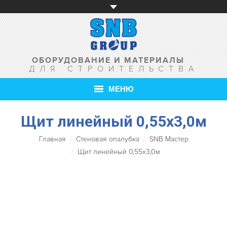
ОБОРУДОВАНИЕ И МАТЕРИАЛЫ
ДЛЯ СТРОИТЕЛЬСТВА
МЕНЮ
Щит линейный 0,55х3,0м
ГЛАВНАЯ
Главная
Стеновая опалубка
SNB Мастер
О КОМПАНИИ
Щит линейный 0,55х3,0м
ТОВАРЫ
УСЛУГИ
АКЦИИ