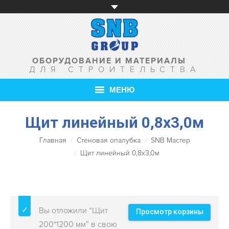
ОБОРУДОВАНИЕ И МАТЕРИАЛЫ
ДЛЯ СТРОИТЕЛЬСТВА
МЕНЮ
Щит линейный 0,8х3,0м
ГЛАВНАЯ
Главная
Стеновая опалубка
SNB Мастер
О КОМПАНИИ
Щит линейный 0,8х3,0м
ТОВАРЫ
УСЛУГИ
Вы отложили “Щит
АКЦИИ
Просмотр корзины
200*1200 мм” в свою