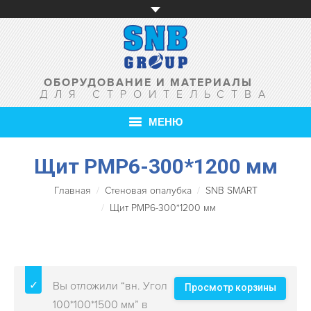
ОБОРУДОВАНИЕ И МАТЕРИАЛЫ
ДЛЯ СТРОИТЕЛЬСТВА
МЕНЮ
Щит PMP6-300*1200 мм
ГЛАВНАЯ
Главная
Стеновая опалубка
SNB SMART
О КОМПАНИИ
Щит PMP6-300*1200 мм
ТОВАРЫ
УСЛУГИ
Вы отложили “вн. Угол
АКЦИИ
Просмотр корзины
100*100*1500 мм” в