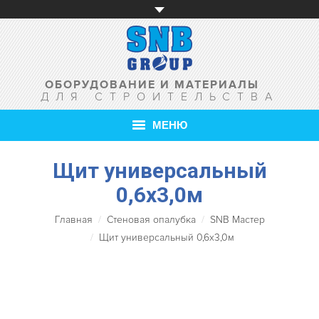
ОБОРУДОВАНИЕ И МАТЕРИАЛЫ
ДЛЯ СТРОИТЕЛЬСТВА
МЕНЮ
Щит универсальный
ГЛАВНАЯ
0,6х3,0м
О КОМПАНИИ
Главная
Стеновая опалубка
SNB Мастер
ТОВАРЫ
Щит универсальный 0,6х3,0м
УСЛУГИ
АКЦИИ