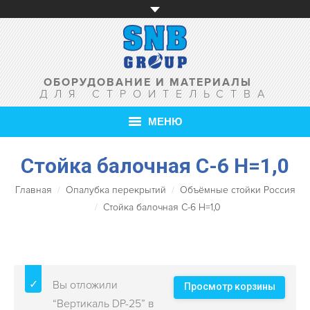
ОБОРУДОВАНИЕ И МАТЕРИАЛЫ
ДЛЯ СТРОИТЕЛЬСТВА
МЕНЮ
Стойка балочная С-6 Н=1,0
ГЛАВНАЯ
Главная
Опалубка перекрытий
Объёмные стойки Россия
О КОМПАНИИ
Стойка балочная С-6 Н=1,0
ТОВАРЫ
УСЛУГИ
Вы отложили
АКЦИИ
Просмотр корзины
“Вертикаль DP-25” в