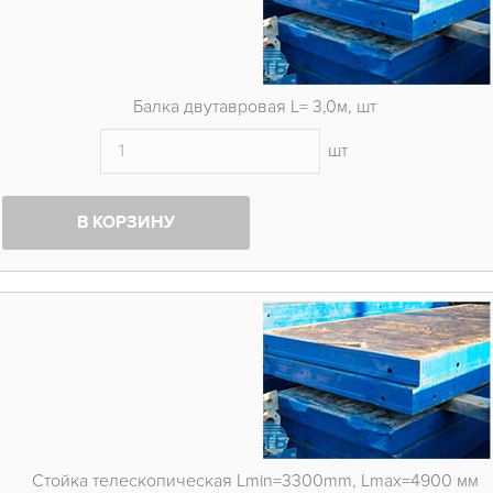
Балка двутавровая L= 3,0м, шт
шт
В КОРЗИНУ
Стойка телескопическая Lmin=3300mm, Lmax=4900 мм