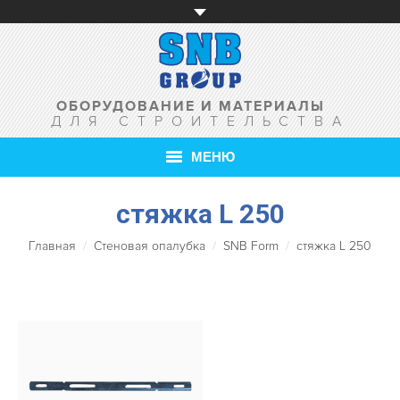
ОБОРУДОВАНИЕ И МАТЕРИАЛЫ
ДЛЯ СТРОИТЕЛЬСТВА
МЕНЮ
ГЛАВНАЯ
стяжка L 250
Главная
О КОМПАНИИ
Стеновая опалубка
SNB Form
стяжка L 250
ТОВАРЫ
УСЛУГИ
АКЦИИ