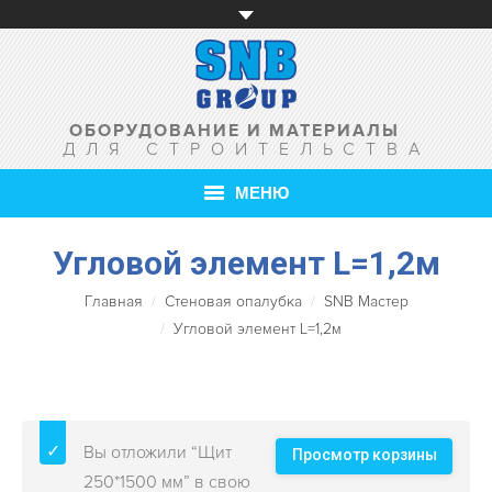
ОБОРУДОВАНИЕ И МАТЕРИАЛЫ
ДЛЯ СТРОИТЕЛЬСТВА
МЕНЮ
Угловой элемент L=1,2м
ГЛАВНАЯ
Главная
Стеновая опалубка
SNB Мастер
О КОМПАНИИ
Угловой элемент L=1,2м
ТОВАРЫ
УСЛУГИ
Вы отложили “Щит
АКЦИИ
Просмотр корзины
250*1500 мм” в свою