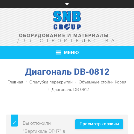
ОБОРУДОВАНИЕ И МАТЕРИАЛЫ
ДЛЯ СТРОИТЕЛЬСТВА
МЕНЮ
Диагональ DB-0812
ГЛАВНАЯ
Главная
Опалубка перекрытий
Объёмные стойки Корея
О КОМПАНИИ
Диагональ DB-0812
ТОВАРЫ
УСЛУГИ
Вы отложили
АКЦИИ
Просмотр корзины
“Вертикаль DP-17” в