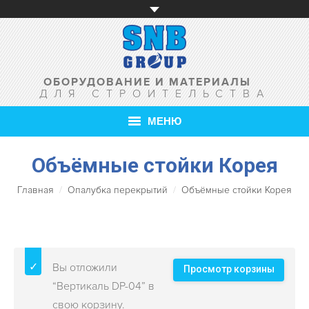
ОБОРУДОВАНИЕ И МАТЕРИАЛЫ
ДЛЯ СТРОИТЕЛЬСТВА
МЕНЮ
Объёмные стойки Корея
ГЛАВНАЯ
Главная
Опалубка перекрытий
О КОМПАНИИ
Объёмные стойки Корея
ТОВАРЫ
УСЛУГИ
Вы отложили
Просмотр корзины
АКЦИИ
“Вертикаль DP-04” в
свою корзину.