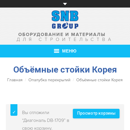
ОБОРУДОВАНИЕ И МАТЕРИАЛЫ
ДЛЯ СТРОИТЕЛЬСТВА
МЕНЮ
Объёмные стойки Корея
ГЛАВНАЯ
Главная
Опалубка перекрытий
О КОМПАНИИ
Объёмные стойки Корея
ТОВАРЫ
УСЛУГИ
Вы отложили
Просмотр корзины
АКЦИИ
“Диагональ DB-1709” в
свою корзину.