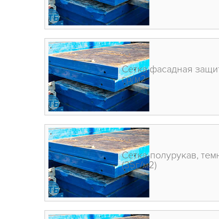
Сетка фасадная защит
гр/м2
Сетка-полурукав, тем
(35г/м2)