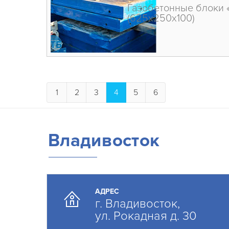
Газобетонные блоки 
(625х250х100)
1
2
3
4
5
6
Владивосток
АДРЕС
г. Владивосток,
ул. Рокадная д. 30