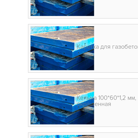
Каретка для газобето
Кельма 100*60*1,2 мм,
окрашенная