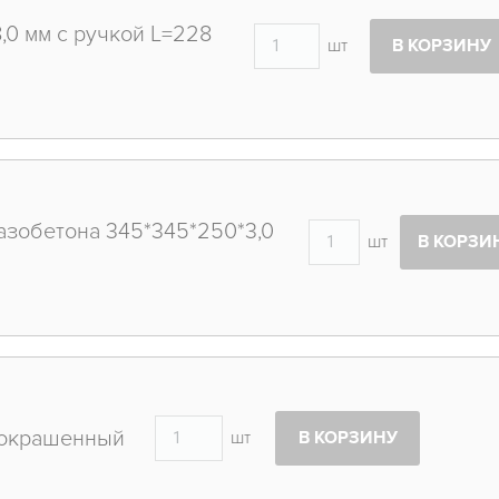
,0 мм с ручкой L=228
шт
В КОРЗИНУ
азобетона 345*345*250*3,0
шт
В КОРЗИ
 окрашенный
шт
В КОРЗИНУ