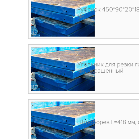
Рубанок 450*90*20*18
мм
Угольник для резки г
мм, окрашенный
Штроборез L=418 мм,