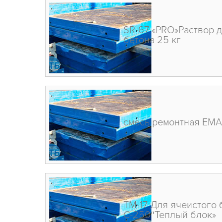
SR-67 «PRO»Раствор д
бетона 25 кг
смесь ремонтная EMA
ТМ-17 Для ячеистого б
С-250″Теплый блок»