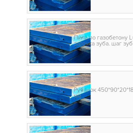
Пила по газобетону L
заточка зуба. шаг зуб
Рубанок 450*90*20*18,
мм