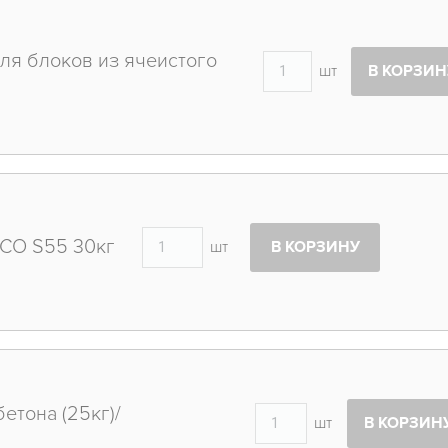
ля блоков из ячеистого
шт
В КОРЗИН
CO S55 30кг
шт
В КОРЗИНУ
етона (25кг)/
шт
В КОРЗИН